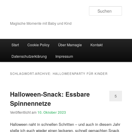
Such
Magische Momente mit Baby und Kind
Hauptmenü
Start
Cookie Policy
Über Mamagie
Kontakt
Zum Inhalt wechseln
Zum sekundären Inhalt wechseln
Datenschutzerklärung
Impressum
SCHLAGWORT-ARCHIVE:
HALLOWEENPARTY FÜR KINDER
Halloween-Snack: Essbare
5
Spinnennetze
Veröffentlicht am
10. Oktober 2023
Halloween naht in schnellen Schritten – und auch in diesem Jahr
stelle ich euch wieder einen leckeren, schnell gemachten Snack