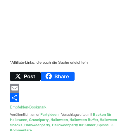
*Affiliate-Links, die euch die Suche erleichtern
Post
Share
Email
Empfehlen/Bookmark
Veröffentlicht unter
Partyideen
|
Verschlagwortet mit
Backen für
Halloween
,
Gruselparty
,
Halloween
,
Halloween Buffet
,
Halloween
Snacks
,
Halloweenparty
,
Halloweenparty für Kinder
,
Spinne
|
5
Kommentare