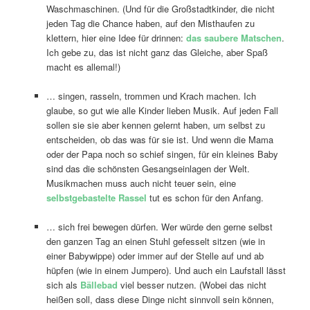
Waschmaschinen. (Und für die Großstadtkinder, die nicht
jeden Tag die Chance haben, auf den Misthaufen zu
klettern, hier eine Idee für drinnen:
das saubere Matschen
.
Ich gebe zu, das ist nicht ganz das Gleiche, aber Spaß
macht es allemal!)
… singen, rasseln, trommen und Krach machen. Ich
glaube, so gut wie alle Kinder lieben Musik. Auf jeden Fall
sollen sie sie aber kennen gelernt haben, um selbst zu
entscheiden, ob das was für sie ist. Und wenn die Mama
oder der Papa noch so schief singen, für ein kleines Baby
sind das die schönsten Gesangseinlagen der Welt.
Musikmachen muss auch nicht teuer sein, eine
selbstgebastelte Rassel
tut es schon für den Anfang.
… sich frei bewegen dürfen. Wer würde den gerne selbst
den ganzen Tag an einen Stuhl gefesselt sitzen (wie in
einer Babywippe) oder immer auf der Stelle auf und ab
hüpfen (wie in einem Jumpero). Und auch ein Laufstall lässt
sich als
Bällebad
viel besser nutzen. (Wobei das nicht
heißen soll, dass diese Dinge nicht sinnvoll sein können,