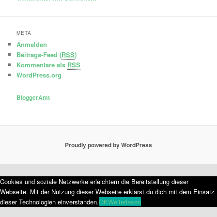
META
Anmelden
Beitrags-Feed (
RSS
)
Kommentare als
RSS
WordPress.org
BloggerAmt
Proudly powered by WordPress
Cookies und soziale Netzwerke erleichtern die Bereitstellung dieser
Webseite. Mit der Nutzung dieser Webseite erklärst du dich mit dem Einsatz
dieser Technologien einverstanden.
OK
Weiterlesen