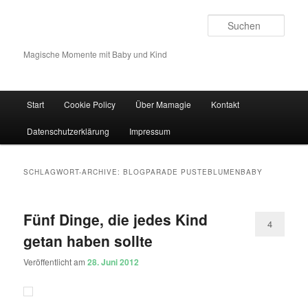
Such
Magische Momente mit Baby und Kind
Hauptmenü
Start
Cookie Policy
Über Mamagie
Kontakt
Zum Inhalt wechseln
Zum sekundären Inhalt wechseln
Datenschutzerklärung
Impressum
SCHLAGWORT-ARCHIVE:
BLOGPARADE PUSTEBLUMENBABY
Fünf Dinge, die jedes Kind
4
getan haben sollte
Veröffentlicht am
28. Juni 2012