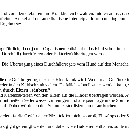
 und vor allen Gefahren und Krankheiten bewahren. Interessant ist, dass
h auf einen Artikel auf der amerikanische Internetplattform parenting.c
 Ergebnisse:
ungefährlich, da er ja nur Organismen enthält, die das Kind schon in si
urchfall (durch Viren oder Bakterien) übertragen werden.
on. Die Übertragung eines Durchfallerregers vom Hund auf den Menschen
die die Gefahr gering, dass das Kind krank wird. Wenn man Getränke in
eder in den Kühlschrank stellen. Da Milch schnell sauer werden kann, s
n durch Eltern „säubern“
d Kariesbakterien von den Eltern auf die Kinder übertragen werden. 
er mit heißem Seifenwasser zu reinigen und alle paar Tage in die Spülm
ind. Daher würde ich den Schnuller sterilisieren oder auskochen.
rden, ist die Gefahr einer Pilzinfektion nicht so groß, Flip-flops od
äßig gut gereinigt werden und daher viele Bakterien enthalten, sollte m