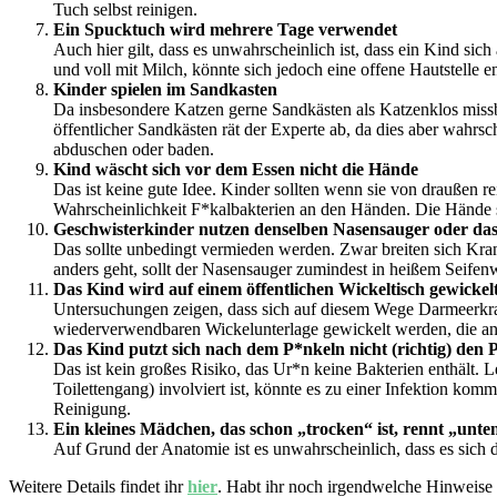
Tuch selbst reinigen.
Ein Spucktuch wird mehrere Tage verwendet
Auch hier gilt, dass es unwahrscheinlich ist, dass ein Kind sic
und voll mit Milch, könnte sich jedoch eine offene Hautstelle e
Kinder spielen im Sandkasten
Da insbesondere Katzen gerne Sandkästen als Katzenklos missb
öffentlicher Sandkästen rät der Experte ab, da dies aber wahrs
abduschen oder baden.
Kind wäscht sich vor dem Essen nicht die Hände
Das ist keine gute Idee. Kinder sollten wenn sie von draußen
Wahrscheinlichkeit F*kalbakterien an den Händen. Die Hände s
Geschwisterkinder nutzen denselben Nasensauger oder da
Das sollte unbedingt vermieden werden. Zwar breiten sich Kran
anders geht, sollt der Nasensauger zumindest in heißem Seifen
Das Kind wird auf einem öffentlichen Wickeltisch gewickel
Untersuchungen zeigen, dass sich auf diesem Wege Darmeerkrank
wiederverwendbaren Wickelunterlage gewickelt werden, die ans
Das Kind putzt sich nach dem P*nkeln nicht (richtig) den 
Das ist kein großes Risiko, das Ur*n keine Bakterien enthält. 
Toilettengang) involviert ist, könnte es zu einer Infektion kom
Reinigung.
Ein kleines Mädchen, das schon „trocken“ ist, rennt „unte
Auf Grund der Anatomie ist es unwahrscheinlich, dass es sich 
Weitere Details findet ihr
hier
. Habt ihr noch irgendwelche Hinweise 