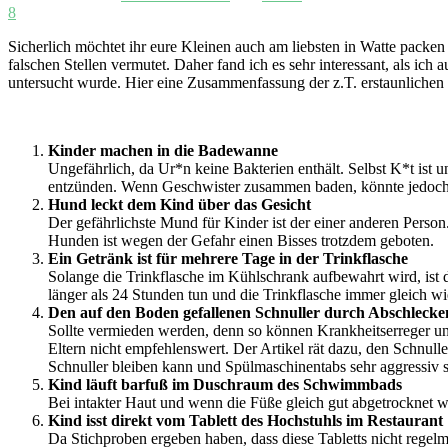
8
Sicherlich möchtet ihr eure Kleinen auch am liebsten in Watte packen
falschen Stellen vermutet. Daher fand ich es sehr interessant, als ic
untersucht wurde. Hier eine Zusammenfassung der z.T. erstaunlichen
Kinder machen in die Badewanne
Ungefährlich, da Ur*n keine Bakterien enthält. Selbst K*t ist 
entzünden. Wenn Geschwister zusammen baden, könnte jedoch D
Hund leckt dem Kind über das Gesicht
Der gefährlichste Mund für Kinder ist der einer anderen Pers
Hunden ist wegen der Gefahr einen Bisses trotzdem geboten.
Ein Getränk ist für mehrere Tage in der Trinkflasche
Solange die Trinkflasche im Kühlschrank aufbewahrt wird, ist 
länger als 24 Stunden tun und die Trinkflasche immer gleich wi
Den auf den Boden gefallenen Schnuller durch Abschlecke
Sollte vermieden werden, denn so können Krankheitserreger un
Eltern nicht empfehlenswert. Der Artikel rät dazu, den Schnull
Schnuller bleiben kann und Spülmaschinentabs sehr aggressiv s
Kind läuft barfuß im Duschraum des Schwimmbads
Bei intakter Haut und wenn die Füße gleich gut abgetrocknet we
Kind isst direkt vom Tablett des Hochstuhls im Restaurant
Da Stichproben ergeben haben, dass diese Tabletts nicht regelm