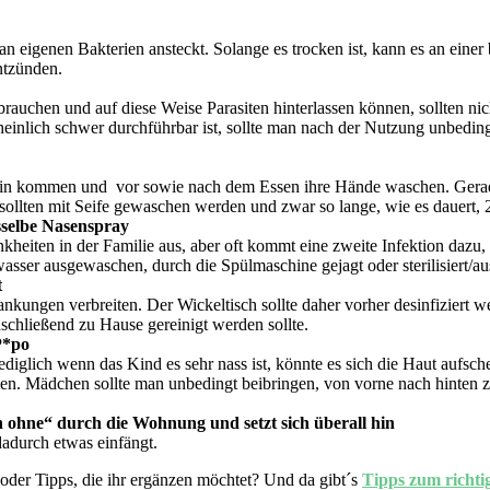
h an eigenen Bakterien ansteckt. Solange es trocken ist, kann es an ein
ntzünden.
rauchen und auf diese Weise Parasiten hinterlassen können, sollten n
cheinlich schwer durchführbar ist, sollte man nach der Nutzung unbedin
 rein kommen und vor sowie nach dem Essen ihre Hände waschen. Gerad
ollten mit Seife gewaschen werden und zwar so lange, wie es dauert,
sselbe Nasenspray
kheiten in der Familie aus, aber oft kommt eine zweite Infektion dazu,
wasser ausgewaschen, durch die Spülmaschine gejagt oder sterilisiert/a
t
ungen verbreiten. Der Wickeltisch sollte daher vorher desinfiziert we
chließend zu Hause gereinigt werden sollte.
P*po
Lediglich wenn das Kind es sehr nass ist, könnte es sich die Haut aufs
men. Mädchen sollte man unbedingt beibringen, von vorne nach hinten zu 
n ohne“ durch die Wohnung und setzt sich überall hin
dadurch etwas einfängt.
oder Tipps, die ihr ergänzen möchtet? Und da gibt´s
Tipps zum richt