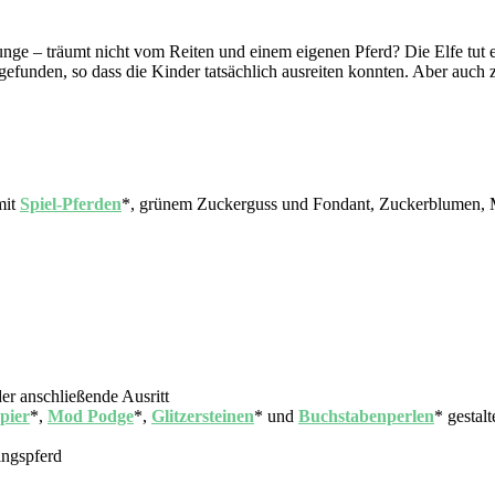
nge – träumt nicht vom Reiten und einem eigenen Pferd? Die Elfe tut es
funden, so dass die Kinder tatsächlich ausreiten konnten. Aber auch zu 
mit
Spiel-Pferden
*, grünem Zuckerguss und Fondant, Zuckerblumen, 
der anschließende Ausritt
pier
*,
Mod Podge
*,
Glitzersteinen
* und
Buchstabenperlen
* gestal
ingspferd