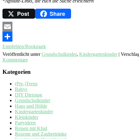
*
Affiliate-Links, die euch die Suche erleichtern
Post
Share
Email
Empfehlen/Bookmark
Veröffentlicht unter
Grundschulkinder
,
Kindergartenkinder
|
Verschla
Kommentare
Kategorien
(Pre-)Teens
Babys
DIY Dienstag
Grundschulkinder
Haus und Höhle
Kindergartenkinder
Kleinkinder
Partyideen
Reisen mit KInd
Rezepte und Zaubertränke