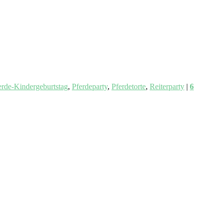
erde-Kindergeburtstag
,
Pferdeparty
,
Pferdetorte
,
Reiterparty
|
6