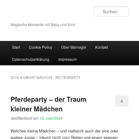
Such
Magische Momente mit Baby und Kind
Hauptmenü
Start
Cookie Policy
Über Mamagie
Kontakt
Zum Inhalt wechseln
Zum sekundären Inhalt wechseln
Datenschutzerklärung
Impressum
SCHLAGWORT-ARCHIVE:
REITERPARTY
Pferdeparty – der Traum
6
kleiner Mädchen
Veröffentlicht am
13. Juni 2024
Welches kleine Mädchen – und vielleicht auch der eine oder
andere Junge – träumt nicht vom Reiten und einem eigenen