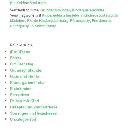
Empfehlen/Bookmark
Veröffentlicht unter
Grundschulkinder
,
Kindergartenkinder
|
Verschlagwortet mit
Kindergeburtstag feiern
,
Kindergeburtstag für
Mädchen
,
Pferde-Kindergeburtstag
,
Pferdeparty
,
Pferdetorte
,
Reiterparty
|
6
Kommentare
KATEGORIEN
(Pre-)Teens
Babys
DIY Dienstag
Grundschulkinder
Haus und Höhle
Kindergartenkinder
Kleinkinder
Partyideen
Reisen mit KInd
Rezepte und Zaubertränke
Sonstiges im Hexenkessel
Uncategorized