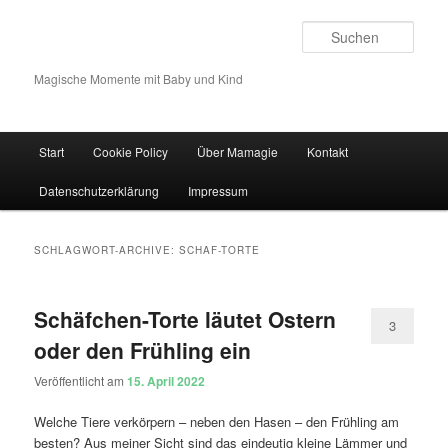
Such
Magische Momente mit Baby und Kind
Hauptmenü
Start
Cookie Policy
Über Mamagie
Kontakt
Zum Inhalt wechseln
Zum sekundären Inhalt wechseln
Datenschutzerklärung
Impressum
SCHLAGWORT-ARCHIVE:
SCHAF-TORTE
Schäfchen-Torte läutet Ostern
3
oder den Frühling ein
Veröffentlicht am
15. April 2022
Welche Tiere verkörpern – neben den Hasen – den Frühling am
besten? Aus meiner Sicht sind das eindeutig kleine Lämmer und