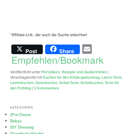
*Affiliate-Link, der euch die Suche erleichtert
Email
Post
Share
Empfehlen/Bookmark
Veröffentlicht unter
Partyideen
,
Rezepte und Zaubertränke
|
Verschlagwortet mit
Kuchen für den Kindergeburtstag
,
Lamm-Torte
,
Lammkuchen
,
Osterkuchen
,
Schaf-Torte
,
Schafkuchen
,
Torte für
den Frühling
|
3
Kommentare
KATEGORIEN
(Pre-)Teens
Babys
DIY Dienstag
Grundschulkinder