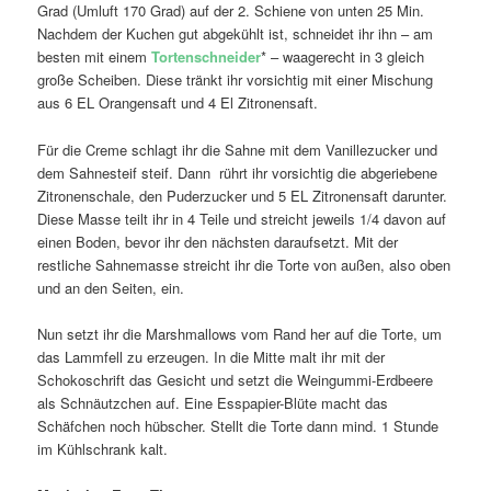
Grad (Umluft 170 Grad) auf der 2. Schiene von unten 25 Min.
Nachdem der Kuchen gut abgekühlt ist, schneidet ihr ihn – am
besten mit einem
Tortenschneider
* – waagerecht in 3 gleich
große Scheiben. Diese tränkt ihr vorsichtig mit einer Mischung
aus 6 EL Orangensaft und 4 El Zitronensaft.
Für die Creme schlagt ihr die Sahne mit dem Vanillezucker und
dem Sahnesteif steif. Dann rührt ihr vorsichtig die abgeriebene
Zitronenschale, den Puderzucker und 5 EL Zitronensaft darunter.
Diese Masse teilt ihr in 4 Teile und streicht jeweils 1/4 davon auf
einen Boden, bevor ihr den nächsten daraufsetzt. Mit der
restliche Sahnemasse streicht ihr die Torte von außen, also oben
und an den Seiten, ein.
Nun setzt ihr die Marshmallows vom Rand her auf die Torte, um
das Lammfell zu erzeugen. In die Mitte malt ihr mit der
Schokoschrift das Gesicht und setzt die Weingummi-Erdbeere
als Schnäutzchen auf. Eine Esspapier-Blüte macht das
Schäfchen noch hübscher. Stellt die Torte dann mind. 1 Stunde
im Kühlschrank kalt.