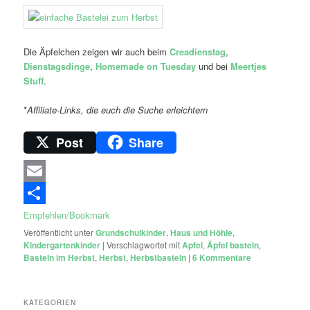
Die Äpfelchen zeigen wir auch beim
Creadienstag
,
Dienstagsdinge
,
Homemade on Tuesday
und bei
Meertjes
Stuff
.
*
Affiliate-Links, die euch die Suche erleichtern
Post
Share
Email
Empfehlen/Bookmark
Veröffentlicht unter
Grundschulkinder
,
Haus und Höhle
,
Kindergartenkinder
|
Verschlagwortet mit
Apfel
,
Äpfel basteln
,
Basteln im Herbst
,
Herbst
,
Herbstbasteln
|
6
Kommentare
KATEGORIEN