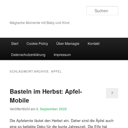
Such
Magische Momente mit Baby und Kind
Hauptmenü
Start
Cookie Policy
Über Mamagie
Kontakt
Zum Inhalt wechseln
Zum sekundären Inhalt wechseln
Datenschutzerklärung
Impressum
SCHLAGWORT-ARCHIVE:
APFEL
Basteln im Herbst: Apfel-
7
Mobile
Veröffentlicht am
8. September 2020
Die Apfelernte läutet den Herbst ein. Daher sind die Äpfel auch
eine so beliebte Deko für die bunte Jahreszeit, Die Elfe hat