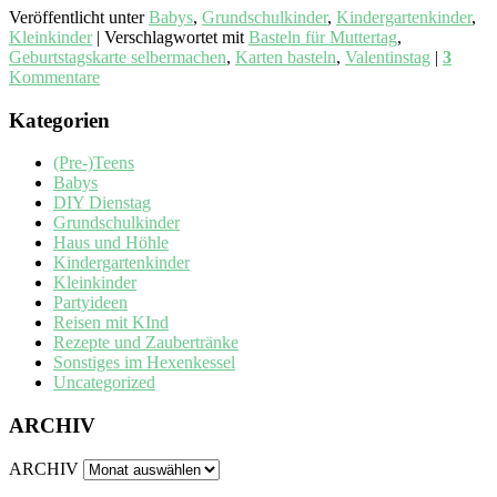
Veröffentlicht unter
Babys
,
Grundschulkinder
,
Kindergartenkinder
,
Kleinkinder
|
Verschlagwortet mit
Basteln für Muttertag
,
Geburtstagskarte selbermachen
,
Karten basteln
,
Valentinstag
|
3
Kommentare
Kategorien
(Pre-)Teens
Babys
DIY Dienstag
Grundschulkinder
Haus und Höhle
Kindergartenkinder
Kleinkinder
Partyideen
Reisen mit KInd
Rezepte und Zaubertränke
Sonstiges im Hexenkessel
Uncategorized
ARCHIV
ARCHIV