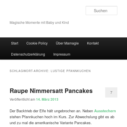
Such
Magische Momente mit Baby und Kind
Hauptmenü
Start
Cookie Policy
Über Mamagie
Kontakt
Zum Inhalt wechseln
Zum sekundären Inhalt wechseln
Datenschutzerklärung
Impressum
SCHLAGWORT-ARCHIVE:
LUSTIGE PFANNKUCHEN
Raupe Nimmersatt Pancakes
7
Veröffentlicht am
14. März 2013
Der Backtrieb der Elfe hält ungebrochen an. Neben
Ausstechern
stehen Pfannkuchen hoch im Kurs. Zur Abwechslung gibt es ab
und zu mal die amerikanische Variante Pancakes.