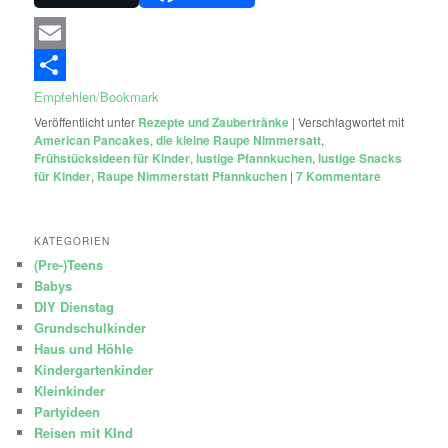
Email
Empfehlen/Bookmark
Veröffentlicht unter
Rezepte und Zaubertränke
|
Verschlagwortet mit
American Pancakes
,
die kleine Raupe Nimmersatt
,
Frühstücksideen für Kinder
,
lustige Pfannkuchen
,
lustige Snacks
für Kinder
,
Raupe Nimmerstatt Pfannkuchen
|
7
Kommentare
KATEGORIEN
(Pre-)Teens
Babys
DIY Dienstag
Grundschulkinder
Haus und Höhle
Kindergartenkinder
Kleinkinder
Partyideen
Reisen mit KInd