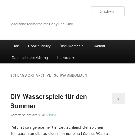
Such
Magische Momente mit Baby und Kind
Hauptmenü
Start
Cookie Policy
Über Mamagie
Kontakt
Zum Inhalt wechseln
Zum sekundären Inhalt wechseln
Datenschutzerklärung
Impressum
SCHLAGWORT-ARCHIVE:
SCHWAMMBOMBEN
DIY Wasserspiele für den
5
Sommer
Veröffentlicht am
1. Juli 2026
Puh, ist das gerade heiß in Deutschland! Bei solchen
Temperaturen gibt es eigentlich nur eine Lösung: Wasser,