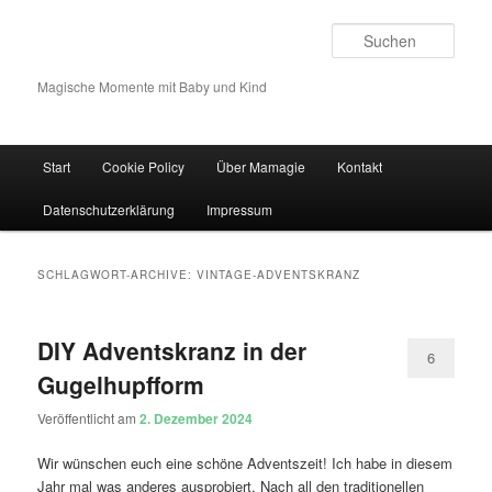
Such
Magische Momente mit Baby und Kind
Hauptmenü
Start
Cookie Policy
Über Mamagie
Kontakt
Zum Inhalt wechseln
Zum sekundären Inhalt wechseln
Datenschutzerklärung
Impressum
SCHLAGWORT-ARCHIVE:
VINTAGE-ADVENTSKRANZ
DIY Adventskranz in der
6
Gugelhupfform
Veröffentlicht am
2. Dezember 2024
Wir wünschen euch eine schöne Adventszeit! Ich habe in diesem
Jahr mal was anderes ausprobiert. Nach all den traditionellen