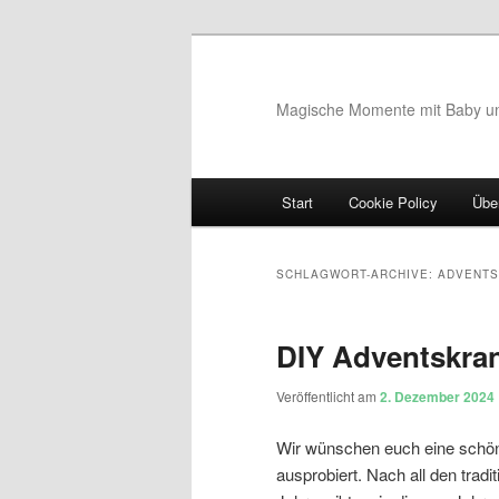
Magische Momente mit Baby u
Hauptmenü
Start
Cookie Policy
Übe
Zum Inhalt wechseln
Zum sekundären Inhalt wec
SCHLAGWORT-ARCHIVE:
ADVENTS
DIY Adventskran
Veröffentlicht am
2. Dezember 2024
Wir wünschen euch eine schön
ausprobiert. Nach all den tradi