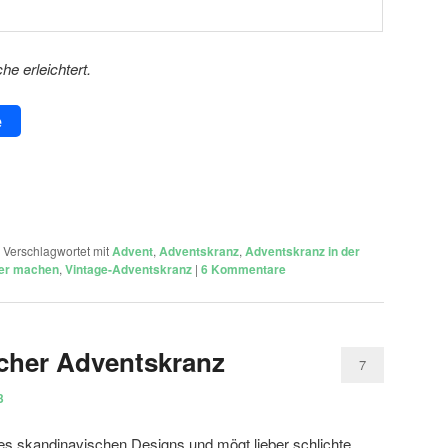
che erleichtert.
e
|
Verschlagwortet mit
Advent
,
Adventskranz
,
Adventskranz in der
ber machen
,
Vintage-Adventskranz
|
6
Kommentare
cher Adventskranz
7
3
es skandinavischen Designs und mögt lieber schlichte,