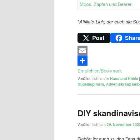
*
Affiliate-Link, der euch die Su
Post
Shar
Email
Empfehlen/Bookmark
Veröffentlicht unter
Haus und Höhle
Gugelhupfform
,
Adventskranz sel
DIY skandinavis
Veröffentlicht am
29. November 202
Gehört ihr auch zu den Fans d