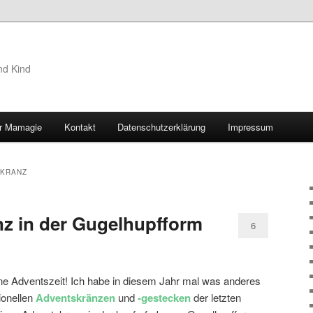
nd Kind
r Mamagie
Kontakt
Datenschutzerklärung
Impressum
hseln
KRANZ
z in der Gugelhupfform
6
e Adventszeit! Ich habe in diesem Jahr mal was anderes
tionellen
Adventskränzen
und
-gestecken
der letzten