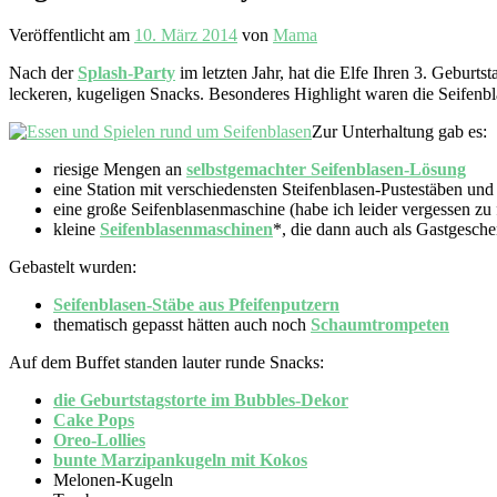
Veröffentlicht am
10. März 2014
von
Mama
Nach der
Splash-Party
im letzten Jahr, hat die Elfe Ihren 3. Geburts
leckeren, kugeligen Snacks. Besonderes Highlight waren die Seifen
Zur Unterhaltung gab es:
riesige Mengen an
selbstgemachter Seifenblasen-Lösung
eine Station mit verschiedensten Steifenblasen-Pustestäben un
eine große Seifenblasenmaschine (habe ich leider vergessen zu 
kleine
Seifenblasenmaschinen
*, die dann auch als Gastgesc
Gebastelt wurden:
Seifenblasen-Stäbe aus Pfeifenputzern
thematisch gepasst hätten auch noch
Schaumtrompeten
Auf dem Buffet standen lauter runde Snacks:
die Geburtstagstorte im Bubbles-Dekor
Cake Pops
Oreo-Lollies
bunte Marzipankugeln mit Kokos
Melonen-Kugeln