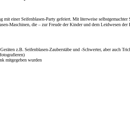
tag mit einer Seifenblasen-Party gefeiert. Mit literweise selbstgemacht
blasen-Maschinen, die – zur Freude der Kinder und dem Leidwesen der
d Geräten z.B. Seifenblasen-Zauberstäbe und -Schwerter, aber auch Tri
fotografieren)
henk mitgegeben wurden