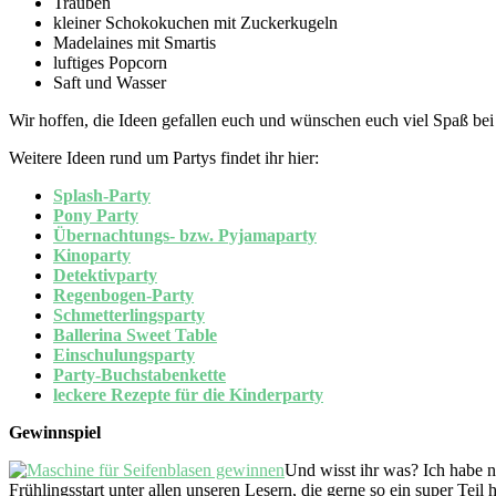
Trauben
kleiner Schokokuchen mit Zuckerkugeln
Madelaines mit Smartis
luftiges Popcorn
Saft und Wasser
Wir hoffen, die Ideen gefallen euch und wünschen euch viel Spaß bei
Weitere Ideen rund um Partys findet ihr hier:
Splash-Party
Pony Party
Übernachtungs- bzw. Pyjamaparty
Kinoparty
Detektivparty
Regenbogen-Party
Schmetterlingsparty
Ballerina Sweet Table
Einschulungsparty
Party-Buchstabenkette
leckere Rezepte für die Kinderparty
Gewinnspiel
Und wisst ihr was? Ich habe 
Frühlingsstart unter allen unseren Lesern, die gerne so ein super Teil h