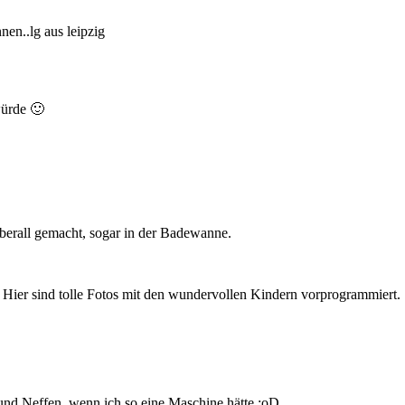
nen..lg aus leipzig
würde 🙂
überall gemacht, sogar in der Badewanne.
 Hier sind tolle Fotos mit den wundervollen Kindern vorprogrammiert.
und Neffen, wenn ich so eine Maschine hätte :oD