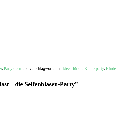
er
,
Partyideen
und verschlagwortet mit
Ideen für die Kinderparty
,
Kinder
ast – die Seifenblasen-Party
”