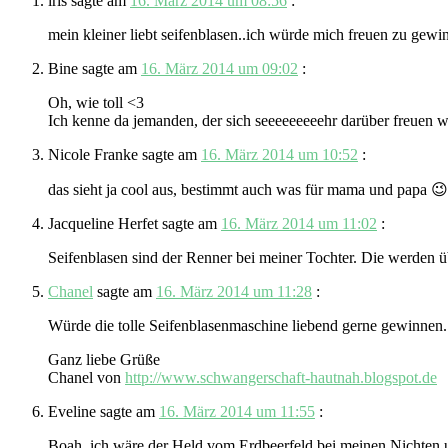
iris
sagte am
16. März 2014 um 08:56
:
mein kleiner liebt seifenblasen..ich würde mich freuen zu gewin
Bine
sagte am
16. März 2014 um 09:02
:
Oh, wie toll <3
Ich kenne da jemanden, der sich seeeeeeeeehr darüber freuen 
Nicole Franke
sagte am
16. März 2014 um 10:52
:
das sieht ja cool aus, bestimmt auch was für mama und papa 😉
Jacqueline Herfet
sagte am
16. März 2014 um 11:02
:
Seifenblasen sind der Renner bei meiner Tochter. Die werden 
Chanel
sagte am
16. März 2014 um 11:28
:
Würde die tolle Seifenblasenmaschine liebend gerne gewinnen.
Ganz liebe Grüße
Chanel von
http://www.schwangerschaft-hautnah.blogspot.de
Eveline
sagte am
16. März 2014 um 11:55
:
Boah, ich wäre der Held vom Erdbeerfeld bei meinen Nichten 