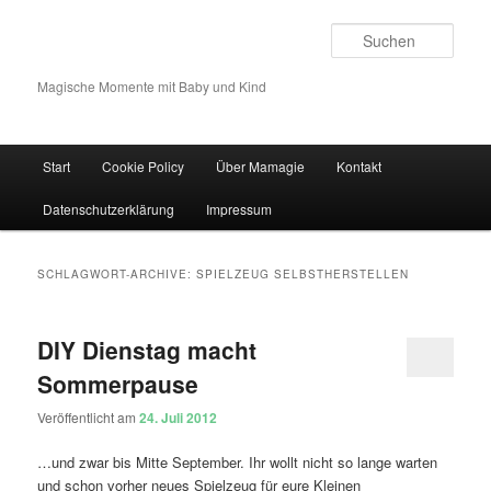
Such
Magische Momente mit Baby und Kind
Hauptmenü
Start
Cookie Policy
Über Mamagie
Kontakt
Zum Inhalt wechseln
Zum sekundären Inhalt wechseln
Datenschutzerklärung
Impressum
SCHLAGWORT-ARCHIVE:
SPIELZEUG SELBSTHERSTELLEN
DIY Dienstag macht
Sommerpause
Veröffentlicht am
24. Juli 2012
…und zwar bis Mitte September. Ihr wollt nicht so lange warten
und schon vorher neues Spielzeug für eure Kleinen