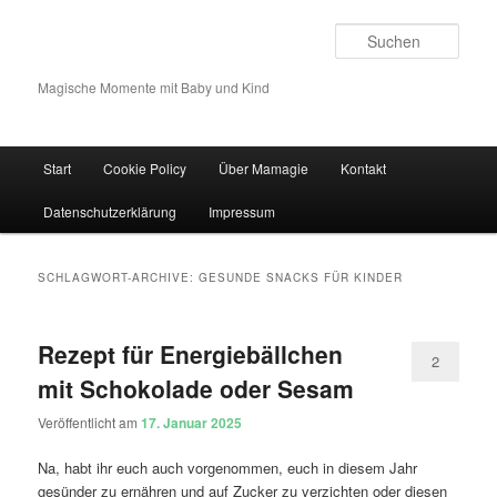
Such
Magische Momente mit Baby und Kind
Hauptmenü
Start
Cookie Policy
Über Mamagie
Kontakt
Zum Inhalt wechseln
Zum sekundären Inhalt wechseln
Datenschutzerklärung
Impressum
SCHLAGWORT-ARCHIVE:
GESUNDE SNACKS FÜR KINDER
Rezept für Energiebällchen
2
mit Schokolade oder Sesam
Veröffentlicht am
17. Januar 2025
Na, habt ihr euch auch vorgenommen, euch in diesem Jahr
gesünder zu ernähren und auf Zucker zu verzichten oder diesen