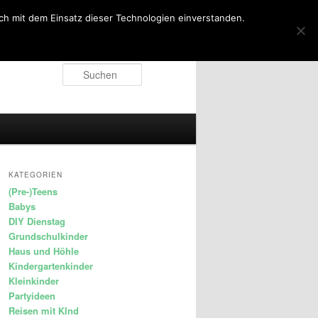
ich mit dem Einsatz dieser Technologien einverstanden.
Suchen
KATEGORIEN
(Pre-)Teens
Babys
DIY Dienstag
Grundschulkinder
Haus und Höhle
Kindergartenkinder
Kleinkinder
Partyideen
Reisen mit KInd