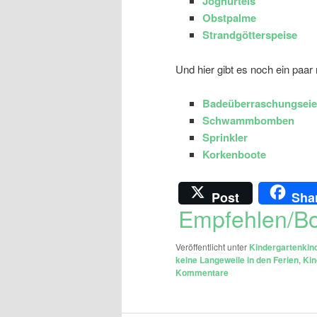
Joghurteis
Obstpalme
Strandgötterspeise
Und hier gibt es noch ein paar
Badeüberraschungseie
Schwammbomben
Sprinkler
Korkenboote
Post
Sha
Empfehlen/B
Veröffentlicht unter
Kindergartenkin
keine Langeweile in den Ferien
,
Ki
Kommentare