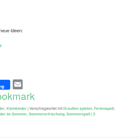
 neue Ideen:
r
Email
re
ookmark
der
,
Kleinkinder
|
Verschlagwortet mit
Draußen spielen
,
Ferienspaß
,
nder im Sommer
,
Sommererfrischung
,
Sommerspaß
|
3