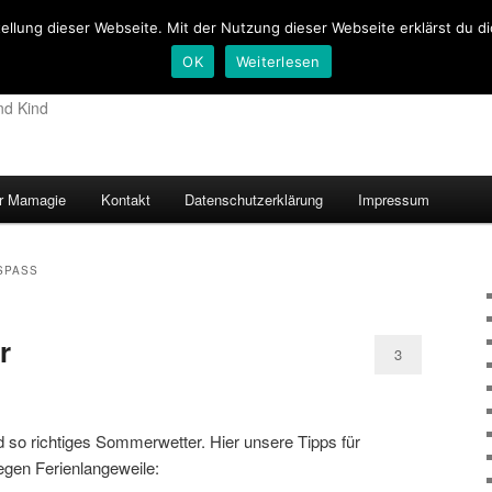
tellung dieser Webseite. Mit der Nutzung dieser Webseite erklärst du d
OK
Weiterlesen
nd Kind
r Mamagie
Kontakt
Datenschutzerklärung
Impressum
hseln
PASS
r
3
d so richtiges Sommerwetter. Hier unsere Tipps für
gen Ferienlangeweile: