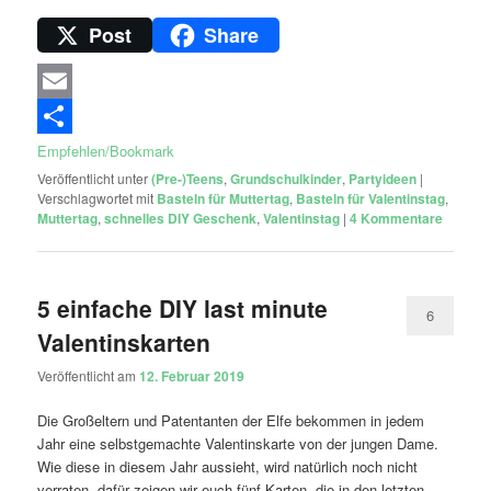
Post
Share
Email
Empfehlen/Bookmark
Veröffentlicht unter
(Pre-)Teens
,
Grundschulkinder
,
Partyideen
|
Verschlagwortet mit
Basteln für Muttertag
,
Basteln für Valentinstag
,
Muttertag
,
schnelles DIY Geschenk
,
Valentinstag
|
4
Kommentare
5 einfache DIY last minute
6
Valentinskarten
Veröffentlicht am
12. Februar 2019
Die Großeltern und Patentanten der Elfe bekommen in jedem
Jahr eine selbstgemachte Valentinskarte von der jungen Dame.
Wie diese in diesem Jahr aussieht, wird natürlich noch nicht
verraten, dafür zeigen wir euch fünf Karten, die in den letzten