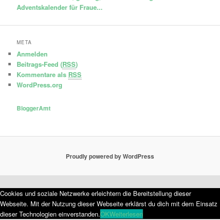
Adventskalender für Fraue...
META
Anmelden
Beitrags-Feed (
RSS
)
Kommentare als
RSS
WordPress.org
BloggerAmt
Proudly powered by WordPress
Cookies und soziale Netzwerke erleichtern die Bereitstellung dieser
Webseite. Mit der Nutzung dieser Webseite erklärst du dich mit dem Einsatz
dieser Technologien einverstanden.
OK
Weiterlesen