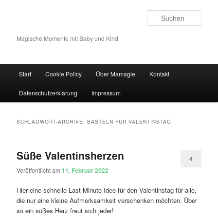
Such
Magische Momente mit Baby und Kind
Hauptmenü
Start
Cookie Policy
Über Mamagie
Kontakt
Zum Inhalt wechseln
Zum sekundären Inhalt wechseln
Datenschutzerklärung
Impressum
SCHLAGWORT-ARCHIVE:
BASTELN FÜR VALENTINSTAG
Süße Valentinsherzen
4
Veröffentlicht am
11. Februar 2022
Hier eine schnelle Last-Minute-Idee für den Valentinstag für alle,
die nur eine kleine Aufmerksamkeit verschenken möchten. Über
so ein süßes Herz freut sich jeder!