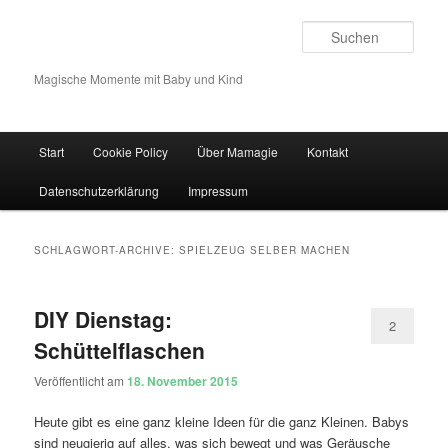
Such
Magische Momente mit Baby und Kind
Hauptmenü
Start
Cookie Policy
Über Mamagie
Kontakt
Zum Inhalt wechseln
Zum sekundären Inhalt wechseln
Datenschutzerklärung
Impressum
SCHLAGWORT-ARCHIVE:
SPIELZEUG SELBER MACHEN
DIY Dienstag:
2
Schüttelflaschen
Veröffentlicht am
18. November 2015
Heute gibt es eine ganz kleine Ideen für die ganz Kleinen. Babys
sind neugierig auf alles, was sich bewegt und was Geräusche