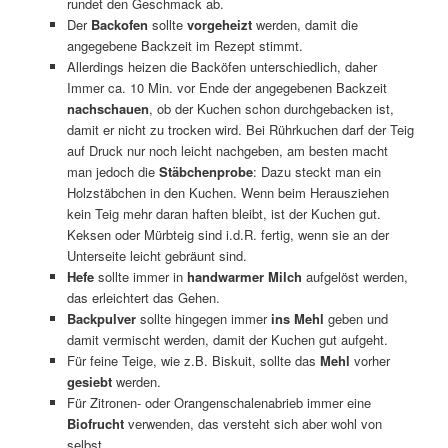
rundet den Geschmack ab.
Der
Backofen
sollte
vorgeheizt
werden, damit die
angegebene Backzeit im Rezept stimmt.
Allerdings heizen die Backöfen unterschiedlich, daher
Immer ca. 10 Min. vor Ende der angegebenen Backzeit
nachschauen
, ob der Kuchen schon durchgebacken ist,
damit er nicht zu trocken wird. Bei Rührkuchen darf der Teig
auf Druck nur noch leicht nachgeben, am besten macht
man jedoch die
Stäbchenprobe
: Dazu steckt man ein
Holzstäbchen in den Kuchen. Wenn beim Herausziehen
kein Teig mehr daran haften bleibt, ist der Kuchen gut.
Keksen oder Mürbteig sind i.d.R. fertig, wenn sie an der
Unterseite leicht gebräunt sind.
Hefe
sollte immer in
handwarmer Milch
aufgelöst werden,
das erleichtert das Gehen.
Backpulver
sollte hingegen immer
ins Mehl
geben und
damit vermischt werden, damit der Kuchen gut aufgeht.
Für feine Teige, wie z.B. Biskuit, sollte das
Mehl
vorher
gesiebt
werden.
Für Zitronen- oder Orangenschalenabrieb immer eine
Biofrucht
verwenden, das versteht sich aber wohl von
selbst.