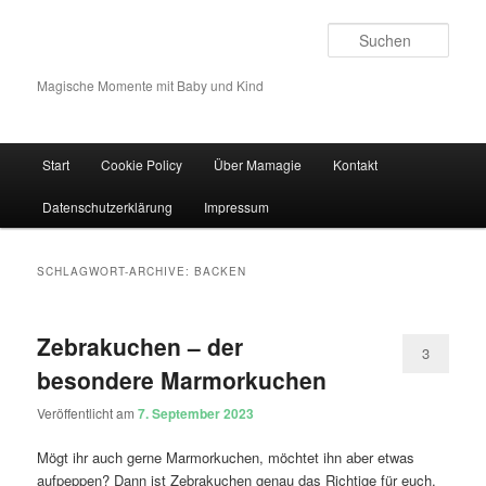
Such
Magische Momente mit Baby und Kind
Hauptmenü
Start
Cookie Policy
Über Mamagie
Kontakt
Zum Inhalt wechseln
Zum sekundären Inhalt wechseln
Datenschutzerklärung
Impressum
SCHLAGWORT-ARCHIVE:
BACKEN
Zebrakuchen – der
3
besondere Marmorkuchen
Veröffentlicht am
7. September 2023
Mögt ihr auch gerne Marmorkuchen, möchtet ihn aber etwas
aufpeppen? Dann ist Zebrakuchen genau das Richtige für euch.